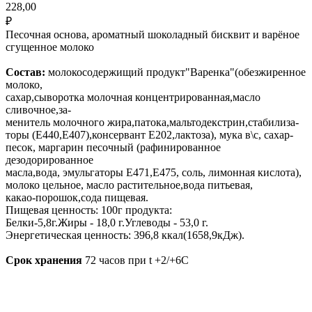
228,00
₽
Песочная основа, ароматный шоколадный бисквит и варёное
сгущенное молоко
Состав:
молокосодержищий продукт"Варенка"(обезжиренное
молоко,
сахар,сыворотка молочная концентрированная,масло
сливочное,за-
менитель молочного жира,патока,мальтодекстрин,стабилиза-
торы (Е440,Е407),консервант Е202,лактоза), мука в\с, сахар-
песок, маргарин песочный (рафинированное
дезодорированное
масла,вода, эмульгаторы Е471,Е475, соль, лимонная кислота),
молоко цельное, масло растительное,вода питьевая,
какао-порошок,сода пищевая.
Пищевая ценность: 100г продукта:
Белки-5,8г.Жиры - 18,0 г.Углеводы - 53,0 г.
Энергетическая ценность: 396,8 ккал(1658,9кДж).
Срок хранения
72 часов при t +2/+6C