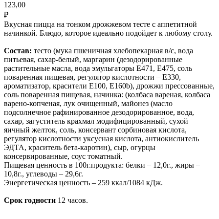
123,00
₽
Вкусная пицца на тонком дрожжевом тесте с аппетитной
начинкой. Блюдо, которое идеально подойдет к любому столу.
Состав:
тесто (мука пшеничная хлебопекарная в/с, вода
питьевая, сахар-белый, маргарин (дезодорированные
растительные масла, вода эмульгаторы Е471, Е475, соль
поваренная пищевая, регулятор кислотности – Е330,
ароматизатор, красители Е100, Е160b), дрожжи прессованные,
соль поваренная пищевая, начинка: (колбаса вареная, колбаса
варено-копченая, лук очищенный, майонез (масло
подсолнечное рафинированное дезодорированное, вода,
сахар, загуститель крахмал модифицированный, сухой
яичный желток, соль, консервант сорбиновая кислота,
регулятор кислотности уксусная кислота, антиокислитель
ЭДТА, краситель бета-каротин), сыр, огурцы
консервированные, соус томатный.
Пищевая ценность в 100г.продукта: белки – 12,0г., жиры –
10,8г., углеводы – 29,6г.
Энергетическая ценность – 259 ккал/1084 кДж.
Срок годности
12 часов.