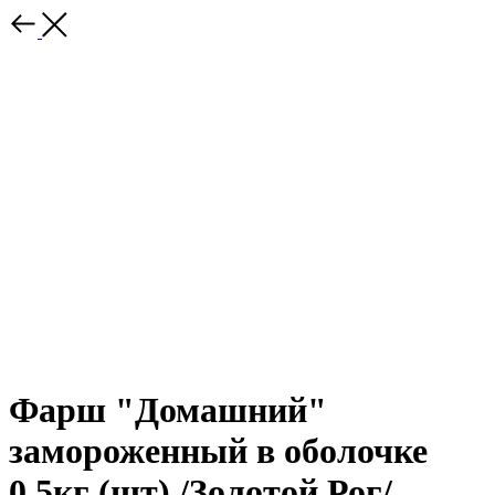
Фарш "Домашний"
замороженный в оболочке
0,5кг (шт) /Золотой Рог/