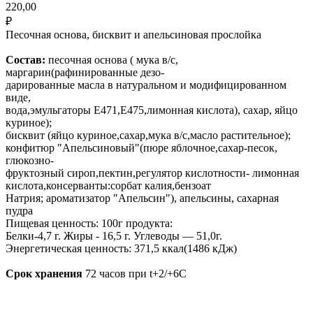
220,00
₽
Песочная основа, бисквит и апельсиновая прослойка
Состав:
песочная основа ( мука в/с,
маргарин(рафинированные дезо-
дарированные масла в натуральном и модифицированном
виде,
вода,эмульгаторы Е471,Е475,лимонная кислота), сахар, яйцо
куриное);
бисквит (яйцо куриное,сахар,мука в/с,масло растительное);
конфитюр "Апельсиновый"(пюре яблочное,сахар-песок,
глюкозно-
фруктозный сироп,пектин,регулятор кислотности- лимонная
кислота,консерванты:сорбат калия,бензоат
Натрия; ароматизатор "Апельсин"), апельсины, сахарная
пудра
Пищевая ценность: 100г продукта:
Белки-4,7 г. Жиры - 16,5 г. Углеводы — 51,0г.
Энергетическая ценность: 371,5 ккал(1486 кДж)
Срок хранения
72 часов при t+2/+6С