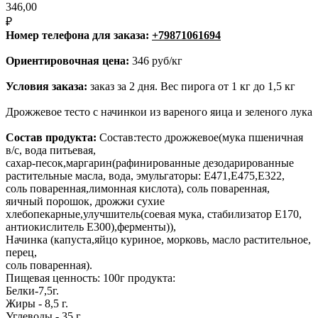
346,00
₽
Номер телефона для заказа:
+79871061694
Ориентировочная цена:
346 руб/кг
Условия заказа:
заказ за 2 дня. Вес пирога от 1 кг до 1,5 кг
Дрожжевое тесто с начинкои из вареного яица и зеленого лука
Состав продукта:
Состав:тесто дрожжевое(мука пшеничная
в/с, вода питьевая,
сахар-песок,маргарин(рафинированные дезодарированные
растительные масла, вода, эмульгаторы: Е471,Е475,Е322,
соль поваренная,лимонная кислота), соль поваренная,
яичный порошок, дрожжи сухие
хлебопекарные,улучшитель(соевая мука, стабилизатор Е170,
антиокислитель Е300),ферменты)),
Начинка (капуста,яйцо куриное, морковь, масло растительное,
перец,
соль поваренная).
Пищевая ценность: 100г продукта:
Белки-7,5г.
Жиры - 8,5 г.
Углеводы - 35 г.