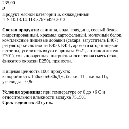
235,00
₽
Продукт мясной категории Б, охлажденный
ТУ 10.13.14-113-37676459-2013
Состав продукта:
свинина, вода, говядина, соевый белок
гидратированный, крахмал картофельный, молочный белок,
комплексные пищевые добавки (сахара; загуститель Е407;
регулятор кислотности Е450, Е451; ароматизатор пищевой
ветчины, усилитель вкуса и аромата Е621; антиокислитель
Е301), соль поваренная, нитритно-посолочная смесь (соль,
фиксатор окраски Е250), пряности.
Пищевая ценность 100г продукта:
калорийность-150ккал/630кДж; белки- 11г; жиры-11г,
углеводы – 0,8г.
Условия хранения:
при температуре от 0 до +6 С и
относительной влажности воздуха 75±5%.
Срок годности:
30 суток.