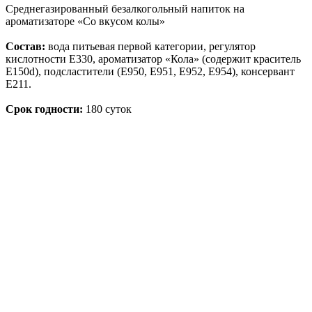
Среднегазированный безалкогольный напиток на
ароматизаторе «Со вкусом колы»
Состав:
вода питьевая первой категории, регулятор
кислотности Е330, ароматизатор «Кола» (содержит краситель
Е150d), подсластители (Е950, Е951, Е952, Е954), консервант
Е211.
Срок годности:
180 суток