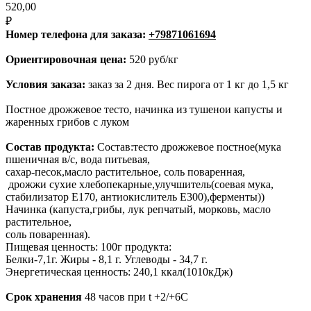
520,00
₽
Номер телефона для заказа:
+79871061694
Ориентировочная цена:
520 руб/кг
Условия заказа:
заказ за 2 дня. Вес пирога от 1 кг до 1,5 кг
Постное дрожжевое тесто, начинка из тушенои капусты и
жаренных грибов с луком
Состав продукта:
Состав:тесто дрожжевое постное(мука
пшеничная в/с, вода питьевая,
сахар-песок,масло растительное, соль поваренная,
дрожжи сухие хлебопекарные,улучшитель(соевая мука,
стабилизатор Е170, антиокислитель Е300),ферменты))
Начинка (капуста,грибы, лук репчатый, морковь, масло
растительное,
соль поваренная).
Пищевая ценность: 100г продукта:
Белки-7,1г. Жиры - 8,1 г. Углеводы - 34,7 г.
Энергетическая ценность: 240,1 ккал(1010кДж)
Срок хранения
48 часов при t +2/+6С