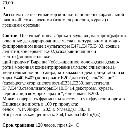
79,00
₽
Рассыпчатые песочные корзиночки наполнены карамельной
начинкой, сухофруктами (изюм, чернослив, курага) и
грецкими орехами
Состав
: Песочный полуфабрикат( мука в/с,маргарин(рафини-
рованные дезодарированные масла в натуральном и моди-
фицированном виде,эмульгаторы Е471,Е475,Е433, соевые
лецитин,консервант Е202.),сахар,яйцо,яичный
желток),молокосодержи-
щий продукт"Варенка"(обезжиренное молоко,сахар,сыво-
ротка молочная концентрированная,масло сливочное,за-
менитель молочного жира,патока,мальтодекстрин,стабилиза-
торы Е440,Е407),консервант Е202,лактоза),гель"Кларо"
(сахар,регулятор кислотностиЕ331,Е330, загустители:
Е47,Е440,стабилизаторы:Е410,Е414,декстроза), курага,
чернослив,изюм,орех"арахис",консервант Е200.
Может содержать фрагменты косточек сухофруктов и орехов.
Пищевая ценность в 100 гр.продукта:
белок - 4,1г. Жиры - 20,5 г. Углеводы -38,3 г.
Энергетическая ценность: 354,1 ккал.(1481 кДж)
Срок хранения
120 часов, при t 2-4 С