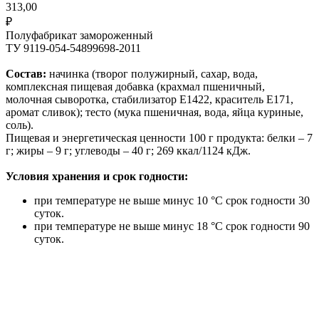
313,00
₽
Полуфабрикат замороженный
ТУ 9119-054-54899698-2011
Состав:
начинка (творог полужирный, сахар, вода,
комплексная пищевая добавка (крахмал пшеничный,
молочная сыворотка, стабилизатор Е1422, краситель Е171,
аромат сливок); тесто (мука пшеничная, вода, яйца куриные,
соль).
Пищевая и энергетическая ценности 100 г продукта: белки – 7
г; жиры – 9 г; углеводы – 40 г; 269 ккал/1124 кДж.
Условия хранения и срок годности:
при температуре не выше минус 10 °С срок годности 30
суток.
при температуре не выше минус 18 °С срок годности 90
суток.