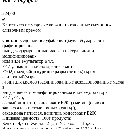
224,00
₽
Классические медовые коржи, прослоенные сметанно-
сливочным кремом
Состав:
медовый полуфабрикат(мука в/с,маргарин
(рафинирован-
ные дезодарированные масла в натуральном и
модифицирован-
ном виде,эмульгатор Е475,
Е471,лимонная кислота,консервант
Е202,), мед, яйцо куриное,разрыхлитель)),крем
сливочный(мар-
гарин для кремов (рафинированные дезодарированные масла
в
натуральном и модефицированном виде,эмульгаторы
Е471,Е475,
соевый лицитин, консервант Е202),сметана(сливки,
закваска из кисломолочных культур),
сахар,вода питьевая, ванилин, консервант Е200.
Пищевая ценность: 100г продукта:
Белки - 4,76 г. Жиры - 21,2 г. Углеводы - 15,3 г.
Энергетическая ценность: 271,04 ккал( 1134 кДж)