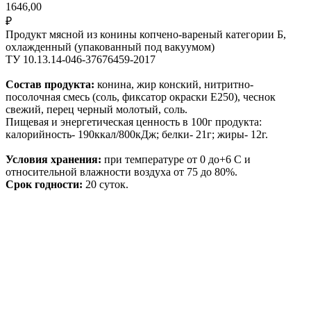
1646,00
₽
Продукт мясной из конины копчено-вареный категории Б,
охлажденный (упакованный под вакуумом)
ТУ 10.13.14-046-37676459-2017
Состав продукта:
конина, жир конский, нитритно-
посолочная смесь (соль, фиксатор окраски Е250), чеснок
свежий, перец черный молотый, соль.
Пищевая и энергетическая ценность в 100г продукта:
калорийность- 190ккал/800кДж; белки- 21г; жиры- 12г.
Условия хранения:
при температуре от 0 до+6 С и
относительной влажности воздуха от 75 до 80%.
Срок годности:
20 суток.