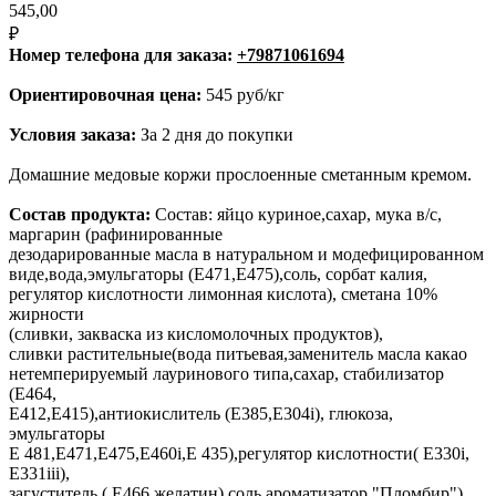
545,00
₽
Номер телефона для заказа:
+79871061694
Ориентировочная цена:
545 руб/кг
Условия заказа:
За 2 дня до покупки
Домашние медовые коржи прослоенные сметанным кремом.
Состав продукта:
Состав: яйцо куриное,сахар, мука в/с,
маргарин (рафинированные
дезодарированные масла в натуральном и модефицированном
виде,вода,эмульгаторы (Е471,Е475),соль, сорбат калия,
регулятор кислотности лимонная кислота), сметана 10%
жирности
(сливки, закваска из кисломолочных продуктов),
сливки растительные(вода питьевая,заменитель масла какао
нетемперируемый лауринового типа,сахар, стабилизатор
(Е464,
Е412,Е415),антиокислитель (Е385,Е304i), глюкоза,
эмульгаторы
Е 481,Е471,Е475,Е460i,Е 435),регулятор кислотности( Е330i,
Е331iii),
загуститель ( Е466,желатин),соль,ароматизатор "Пломбир"),