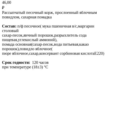
46,00
₽
Рассыпчатый песочный корж, прослоенный яблочным
повидлом, сахарная помадка
Состав:
п/ф песочное( мука пшеничная в/с,маргарин
столовый
сахар-песок,яичный порошок,разрыхлитель сода
пищевая,углекислый аммоний),
помада основная(сахар-песок,вода питьевая,какао
порошок),повидло яблочное(
пюре яблочное,сахар,консервант сорбиновая кислотаЕ220)
Срок годности:
120 часов
при температуре (18±3) °C