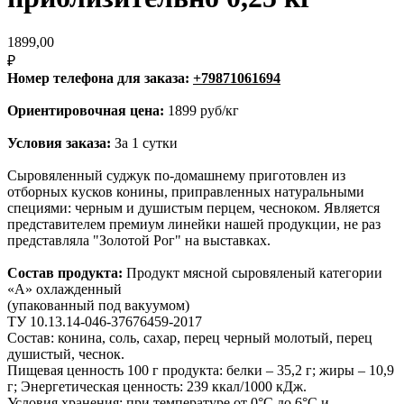
1899,00
₽
Номер телефона для заказа:
+79871061694
Ориентировочная цена:
1899 руб/кг
Условия заказа:
За 1 сутки
Сыровяленный суджук по-домашнему приготовлен из
отборных кусков конины, приправленных натуральными
специями: черным и душистым перцем, чесноком. Является
представителем премиум линейки нашей продукции, не раз
представляла "Золотой Рог" на выставках.
Состав продукта:
Продукт мясной сыровяленый категории
«А» охлажденный
(упакованный под вакуумом)
ТУ 10.13.14-046-37676459-2017
Состав: конина, соль, сахар, перец черный молотый, перец
душистый, чеснок.
Пищевая ценность 100 г продукта: белки – 35,2 г; жиры – 10,9
г; Энергетическая ценность: 239 ккал/1000 кДж.
Условия хранения: при температуре от 0°С до 6°С и