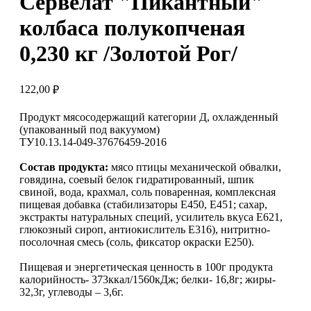
Сервелат "Пикантный"
колбаса полукопченая
0,230 кг /Золотой Рог/
122,00
₽
Продукт мясосодержащий категории Д, охлажденный
(упакованный под вакуумом)
ТУ10.13.14-049-37676459-2016
Состав продукта:
мясо птицы механической обвалки,
говядина, соевый белок гидратированный, шпик
свиной, вода, крахмал, соль поваренная, комплексная
пищевая добавка (стабилизаторы Е450, Е451; сахар,
экстракты натуральных специй, усилитель вкуса Е621,
глюкозный сироп, антиокислитель Е316), нитритно-
посолочная смесь (соль, фиксатор окраски Е250).
Пищевая и энергетическая ценность в 100г продукта
калорийность- 373ккал/1560кДж; белки- 16,8г; жиры-
32,3г, углеводы – 3,6г.