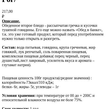
217,00
₽
Описание.
Обеденное второе блюдо - рассыпчатая гречка и кусочки
тушеной говядины. Его еще можно назвать «Обед в банке»,
т.к. это уже готовый продукт, который перед употреблением
нужно только открыть и разогреть.
Состав:
вода питьевая, говядина, крупа гречневая, жир
говяжий, лук репчатый, соль поваренная пищевая,
комплексная пищевая добавка( перец черный, перец
душистый,лист лавровый, усилитель вкуса и аромата –
глутамат натрия).
Пищевая ценность 100г продукта(средние значения) :
калорийность-73ккал/310 кДж;
белки- 6г, жиры- 5г, углеводы – 1г
Условия хранения:
при температуре от 00 до + 200С и
относительной влажности воздуха не боле 75%.
Срок годности:
1 год.