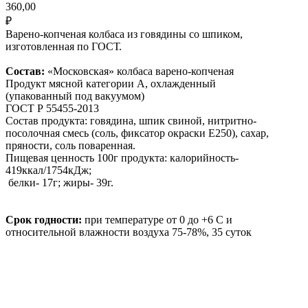
360,00
₽
Варено-копченая колбаса из говядины со шпиком,
изготовленная по ГОСТ.
Состав:
«Московская» колбаса варено-копченая
Продукт мясной категории А, охлажденный
(упакованный под вакуумом)
ГОСТ Р 55455-2013
Состав продукта: говядина, шпик свиной, нитритно-
посолочная смесь (соль, фиксатор окраски Е250), сахар,
пряности, соль поваренная.
Пищевая ценность 100г продукта: калорийность-
419ккал/1754кДж;
белки- 17г; жиры- 39г.
Срок годности:
при температуре от 0 до +6 С и
относительной влажности воздуха 75-78%, 35 суток