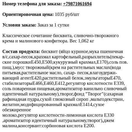
Номер телефона для заказа:
+79871061694
Ориентировочная цена:
1035 руб/шт
Условия заказа:
Заказ за 1 сутки
Классическое сочитание бисквита, сливочно-творожного
крема и малинового конфитюра. Вес 1,062 кг
Состав продукта:
бисквит (яйцо куриное,мука пшеничная
в/с,сахар-песок,крахмал картофельный,разрыхлитель(пекар-
ские порошкиЕ450,Е500,кукурузный крахмал,Е170),соль пов.
пищ.),мусс творожный(крем на растительных маслах(вода
питьевая,растительное масло, сахар- песок,влагоудержи-
вающий агентЕ420,растительный белок,эмульгаторыЕ470,
стабилизаторыЕ466,Е460,Е412,регулятор кислотности Е339,
соль поваренная пищевая,ароматизатор ванильно сливочный
идентичный натуральному),творог,фонд "Творог"(сахарная
рафинадная пудра,сухой глюкозный сироп ,мальтодекстрин,
желатин,модифицированный крахмалЕ1414,сухое
обезжиренное
молоко,регулятор кислотности-лимонная кислота Е330
,ароматизатор идентичный натуральному,творог),джем
малина,консервант:сорбиновая кислота Е200.