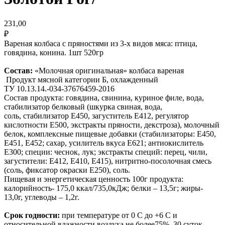
231,00
₽
Вареная колбаса c пряностями из 3-х видов мяса: птица,
говядина, конина. 1шт 520гр
Состав:
«Молочная оригинальная» колбаса вареная
Продукт мясной категории Б, охлажденный
ТУ 10.13.14.-034-37676459-2016
Состав продукта: говядина, свинина, куриное филе, вода,
стабилизатор белковый (шкурка свиная, вода,
соль, стабилизатор Е450, загуститель Е412, регулятор
кислотности Е500, экстракты пряности, декстроза), молочный
белок, комплексные пищевые добавки (стабилизаторы: Е450,
Е451, Е452; сахар, усилитель вкуса Е621; антиокислитель
Е300; специи: чеснок, лук; экстракты специй: перец, чили,
загустители: Е412, Е410, Е415), нитритно-посолочная смесь
(соль, фиксатор окраски Е250), соль.
Пищевая и энергетическая ценность 100г продукта:
калорийность- 175,0 ккал/735,0кДж; белки – 13,5г; жиры-
13,0г, углеводы – 1,2г.
Срок годности:
при температуре от 0 С до +6 С и
относительной влажности воздуха не более75%, 30 суток.