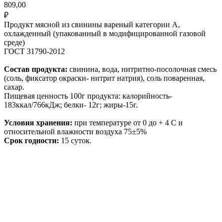
809,00
₽
Продукт мясной из свинины вареный категории А,
охлажденный (упакованный в модифицированной газовой
среде)
ГОСТ 31790-2012
Состав продукта:
свинина, вода, нитритно-посолочная смесь
(соль, фиксатор окраски- нитрит натрия), соль поваренная,
сахар.
Пищевая ценность 100г продукта: калорийность-
183ккал/766кДж; белки- 12г; жиры-15г.
Условия хранения:
при температуре от 0 до + 4 С и
относительной влажности воздуха 75±5%
Срок годности:
15 суток.