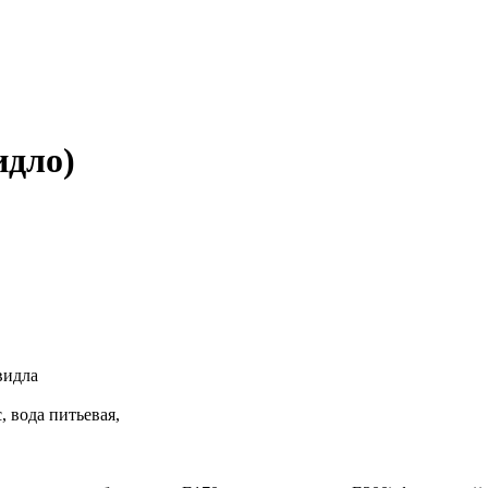
идло)
видла
 вода питьевая,