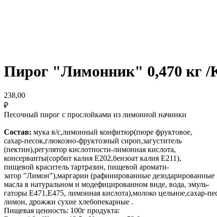
Пирог "Лимонник" 0,470 кг /
238,00
₽
Песочный пирог с прослойками из лимонной начинки
Состав:
мука в/с,лимонный конфитюр(пюре фруктовое,
сахар-песок,глюкозно-фруктозный сироп,загуститель
(пектин),регулятор кислотности-лимонная кислота,
консерванты(сорбит калия Е202,бензоат калия Е211),
пищевой краситель тартразин, пищевой аромати-
затор "Лимон"),маргарин (рафинированные дезодарированные
масла в натуральном и модефицированном виде, вода, эмуль-
гаторы Е471,Е475, лимонная кислота),молоко цельное,сахар-пе
лимон, дрожжи сухие хлебопекарные .
Пищевая ценность: 100г продукта: